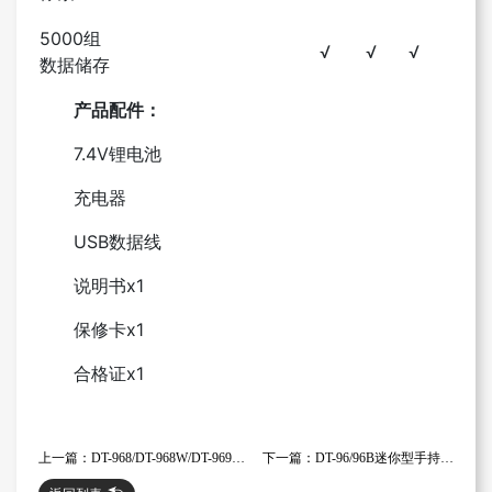
5000组
√
√
√
数据储存
产品配件：
7.4V锂电池
充电器
USB数据线
说明书x1
保修卡x1
合格证x1
上一篇：DT-968/DT-968W/DT-969简易迷你型PM2.5空气质量检测仪
下一篇：DT-96/96B迷你型手持式空气质量检测仪